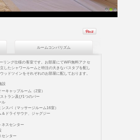
1
2
3
ルームコンパリズム
ーリング仕様の客室です。お部屋にてWiFi無料アクセ
独立したシャワールームと特注の大きなバスタブを配し
ウッドツインをそれぞれのお部屋に配しております。
施設
ィーキャップルーム（2室）
レストラン及び1つのバー
ール
ミンスパ（マッサージルーム16室）
ム＆ドライサウナ、ジャグジー
トネスセンター
設
スセンター