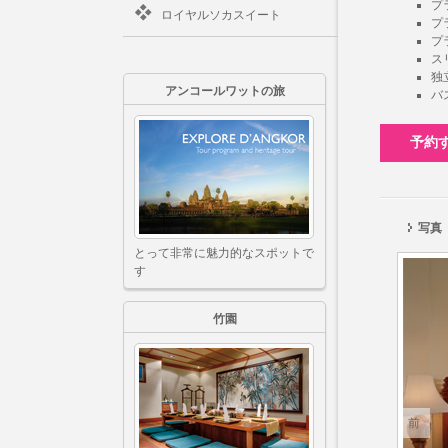
プ
ロイヤルソカスイート
プ
プ
ス
独
アンコールワットの旅
バ
予約
写真
とって非常に魅力的なスポットで
す
竹園
前