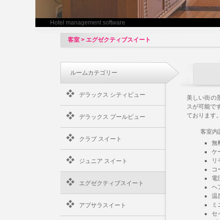
Hotel management software
客室 > エグゼクティブスイート
ルームカテゴリー
デラックス シティビュー
美しい街の
スが可能で
ております
デラックス プールビュー
客室内
クラブ スイート
無
ケ
リ
ジュニア スイート
コ
電
エグゼクティブスイート
ヘ
温
ミ
アプサラスイート
セ