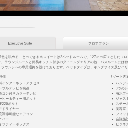
Executive Suite
フロアプラン
景色を眺めることのできる当スイートは2ベッドルームで、127㎡の広々としたフロ
す。ラウンジルームと簡易キッチン付きのダイニングエリアの他、バスルームには
。ラウンジへの専用通路を設けております。ベッドタイプは、キングサイズ及びハリ
設備
リゾート内
料インターネットアクセス
ハンデ
ーブルテレビ＆映画
3つの
モコン付きカラーテレビ
海水プ
ーヒー＆ティー用ポット
ジャス
圧220ボルト
スチー
アドライヤー
美容室
度調節可能なエアコン
フィッ
ニバー
会議施
イフティーボックス
ビジネ