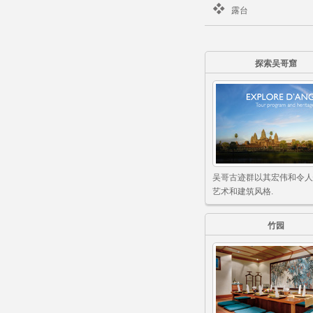
露台
探索吴哥窟
吴哥古迹群以其宏伟和令人
艺术和建筑风格.
竹园